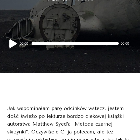
Audio
00:00
00:00
Player
Jak wspominałam parę odcinków wstecz, jestem
dość świeżo po lekturze bardzo ciekawej książki
autorstwa Matthew Syed’a „Metoda czarnej
skrzynki”. Oczywiście Ci ją polecam, ale też
oczywiście zakładam, że nie przeczytasz, bo tak to