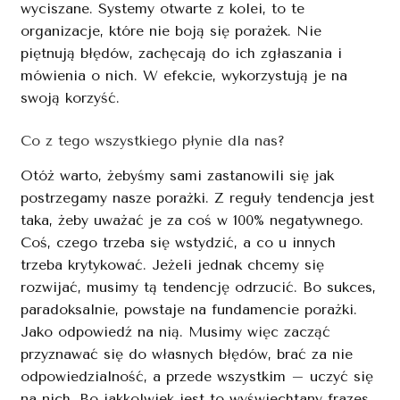
wyciszane. Systemy otwarte z kolei, to te
organizacje, które nie boją się porażek. Nie
piętnują błędów, zachęcają do ich zgłaszania i
mówienia o nich. W efekcie, wykorzystują je na
swoją korzyść.
Co z tego wszystkiego płynie dla nas?
Otóż warto, żebyśmy sami zastanowili się jak
postrzegamy nasze porażki. Z reguły tendencja jest
taka, żeby uważać je za coś w 100% negatywnego.
Coś, czego trzeba się wstydzić, a co u innych
trzeba krytykować. Jeżeli jednak chcemy się
rozwijać, musimy tą tendencję odrzucić. Bo sukces,
paradoksalnie, powstaje na fundamencie porażki.
Jako odpowiedź na nią. Musimy więc zacząć
przyznawać się do własnych błędów, brać za nie
odpowiedzialność, a przede wszystkim – uczyć się
na nich. Bo jakkolwiek jest to wyświechtany frazes,