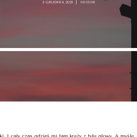
3 GRUDNIA 2021
00:13:06
ski. I cały czas gdzieś mi tam krąży z tyłu głowy. A myślę