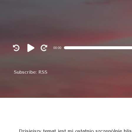
Audio
00:00
Player
Subscribe:
RSS
Dzisiejszy temat jest mi ostatnio szczególnie bli