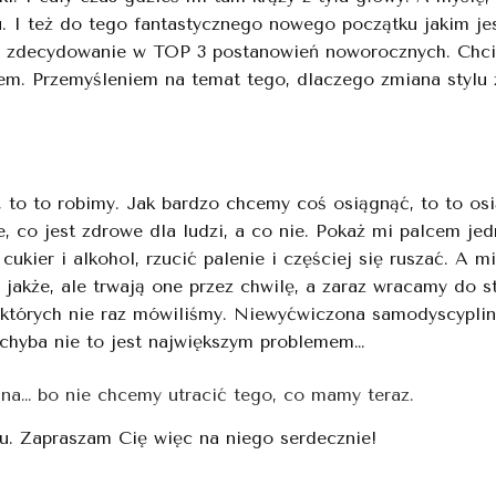
. I też do tego fantastycznego nowego początku jakim jest
st zdecydowanie w TOP 3 postanowień noworocznych. Chcia
. Przemyśleniem na temat tego, dlaczego zmiana stylu ży
, to to robimy. Jak bardzo chcemy coś osiągnąć, to to o
co jest zdrowe dla ludzi, a co nie. Pokaż mi palcem jedn
cukier i alkohol, rzucić palenie i częściej się ruszać. A m
jakże, ale trwają one przez chwilę, a zaraz wracamy do s
o których nie raz mówiliśmy. Niewyćwiczona samodyscyplina
że chyba nie to jest największym problemem…
udna… bo nie chcemy utracić tego, co mamy teraz.
u. Zapraszam Cię więc na niego serdecznie!