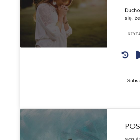
Ducho
się, ż
CZYTA
Audio
Player
Subs
PO
9 grudn