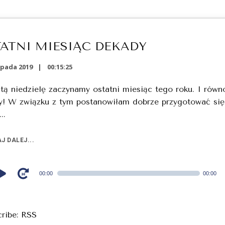
ATNI MIESIĄC DEKADY
opada 2019
00:15:25
tą niedzielę zaczynamy ostatni miesiąc tego roku. I równ
y! W związku z tym postanowiłam dobrze przygotować się
..
J DALEJ...
00:00
00:00
cribe:
RSS