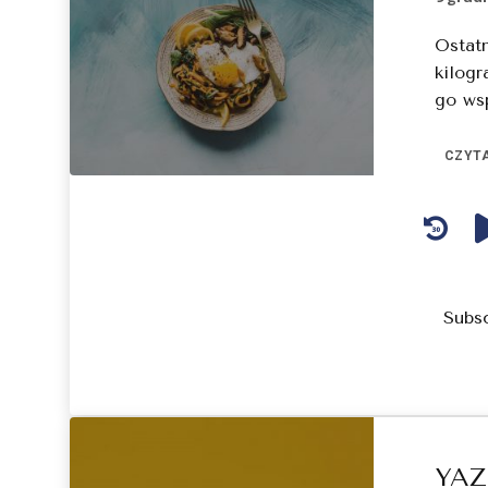
Ostatn
kilogr
go ws
CZYTA
Audio
Player
Subs
YAZ