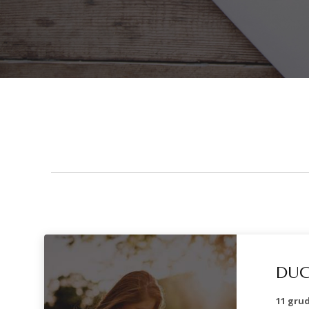
DU
11 grud