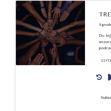
TR
3 grudn
Do tej
wrzuca
podcas
CZYTA
Audio
Player
Subs