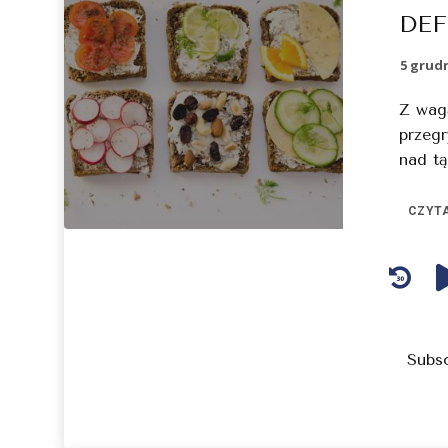
DEF
5 grudn
Z wag
przegr
nad tą
CZYTA
Audio
Player
Subs