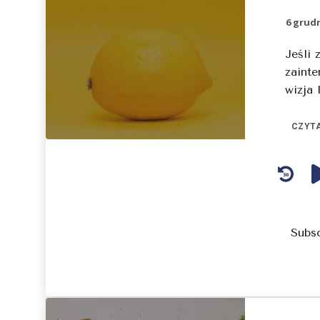
6 grudn
Jeśli 
zainte
wizja l
CZYTA
Audio
Player
Subs