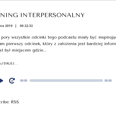
ENING INTERPERSONALNY
ia 2019
00:22:32
 pory wszystkie odcinki tego podcastu miały być inspirują
m pierwszy odcinek, który z założenia jest bardziej infor
t był miejscem gdzie...
J DALEJ...
00:00
00:00
cribe:
RSS