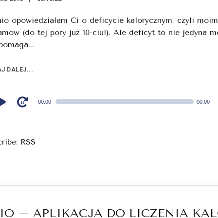
io opowiedziałam Ci o deficycie kalorycznym, czyli moim
amów (do tej pory już 10-ciu!). Ale deficyt to nie jedyna 
pomaga...
J DALEJ...
00:00
00:00
cribe:
RSS
IO – APLIKACJA DO LICZENIA KAL