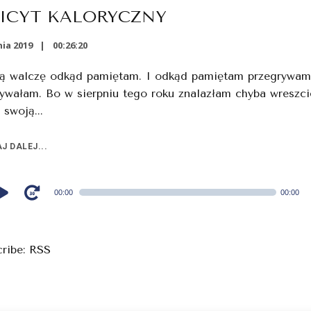
ICYT KALORYCZNY
ia 2019
00:26:20
ą walczę odkąd pamiętam. I odkąd pamiętam przegrywam!
ywałam. Bo w sierpniu tego roku znalazłam chyba wreszci
 swoją...
J DALEJ...
00:00
00:00
cribe:
RSS