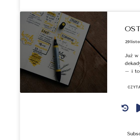
OST
29 list
Już w 
dekad
– i to.
CZYTA
Audio
Player
Subs