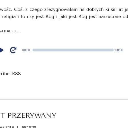
wość. Coś, z czego zrezygnowałam na dobrych kilka lat j
e religia i to czy jest Bóg i jaki jest Bóg jest narzucone od
J DALEJ...
00:00
00:00
cribe:
RSS
ST PRZERYWANY
ia 2019
00:19:28