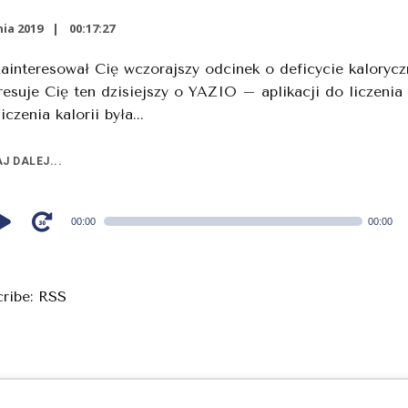
ia 2019
00:17:27
zainteresował Cię wczorajszy odcinek o deficycie kaloryc
resuje Cię ten dzisiejszy o YAZIO – aplikacji do liczenia 
iczenia kalorii była...
J DALEJ...
00:00
00:00
cribe:
RSS