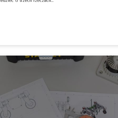
iedzieć o trzech rzeczach…