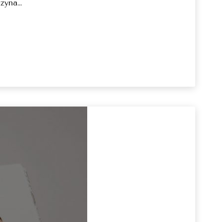
czyna…