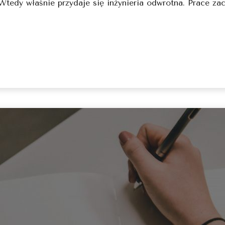
Wtedy właśnie przydaje się inżynieria odwrotna. Prace za