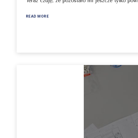
Teraz czuję, że pozostało mi jeszcze tylko pow
READ MORE