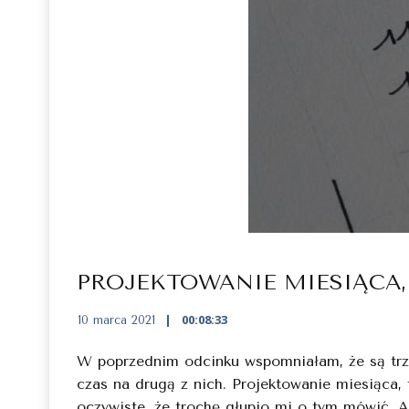
PROJEKTOWANIE MIESIĄCA,
00:08:33
10 marca 2021
W poprzednim odcinku wspomniałam, że są trzy 
czas na drugą z nich. Projektowanie miesiąca,
oczywiste, że trochę głupio mi o tym mówić. A